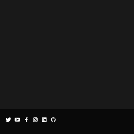
Action
Action
Control
TextBlock
Image
Button
ViewBox
ProgressBar
JoystickButton
SoundControl
Screen
Screen
Object