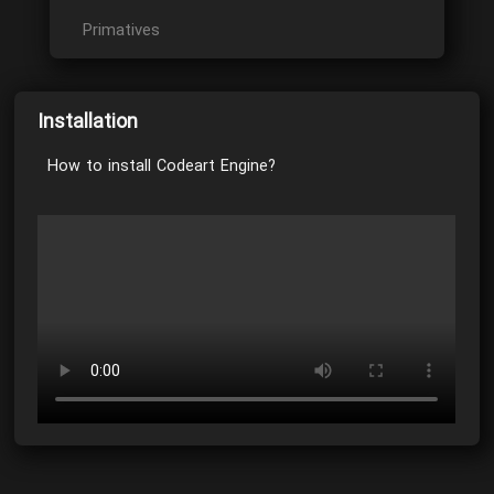
Primatives
Font
Language
Installation
String
How to install Codeart Engine?
Texture
SoundFile
Variable
SaveFile
Input
Keyboard
Mouse & Touch
Accelerometer
Joystick