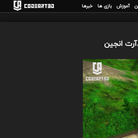
ن
آموزش
بازی ها
خبرها
Codeart3D
دآرت انجین